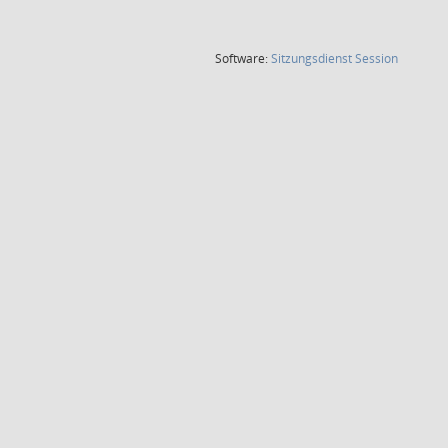
(Wird in
Software:
Sitzungsdienst
Session