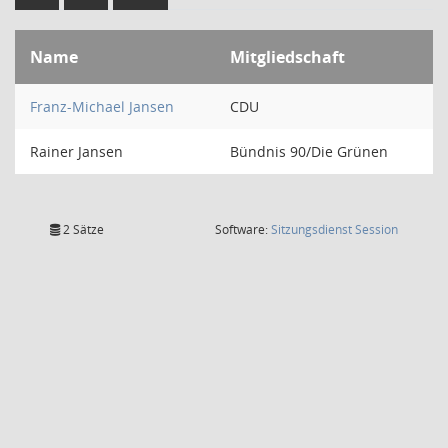
Name
Mitgliedschaft
Franz-Michael Jansen
CDU
Rainer Jansen
Bündnis 90/Die Grünen
(Wird in
2 Sätze
Software:
Sitzungsdienst
Session