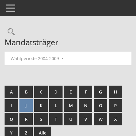
Toggle navigation
Rechercheauswahl
Mandatsträger
Wahlperiode 2004-2009
A
B
C
D
E
F
G
H
I
J
K
L
M
N
O
P
Q
R
S
T
U
V
W
X
Y
Z
Alle