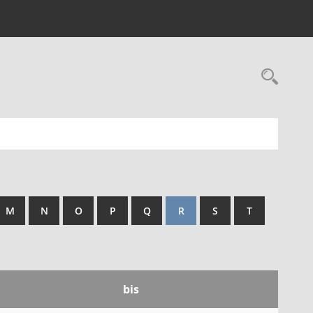
Rec
M
N
O
P
Q
R
S
T
bis