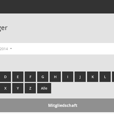
ger
-2014
D
E
F
G
H
I
J
K
L
X
Y
Z
Alle
Mitgliedschaft