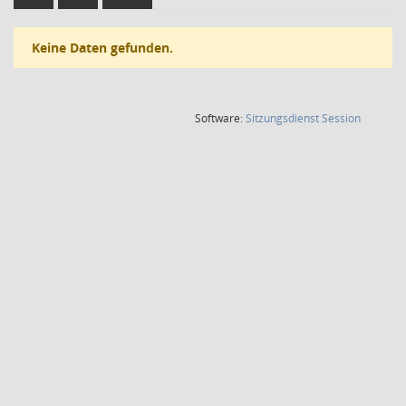
Keine Daten gefunden.
(Wird in
Software:
Sitzungsdienst
Session