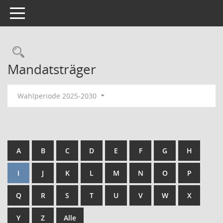
Toggle navigation
Rechercheauswahl
Mandatsträger
Wahlperiode 2025-2030
A
B
C
D
E
F
G
H
I
J
K
L
M
N
O
P
Q
R
S
T
U
V
W
X
Y
Z
Alle