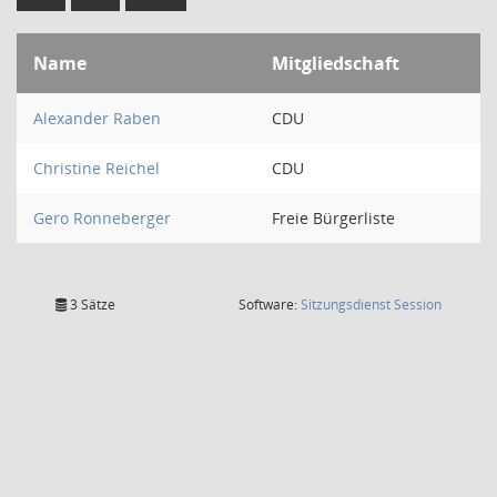
Name
Mitgliedschaft
Alexander Raben
CDU
Christine Reichel
CDU
Gero Ronneberger
Freie Bürgerliste
(Wird in
3 Sätze
Software:
Sitzungsdienst
Session