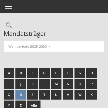
Toggle navigation
Rechercheauswahl
Mandatsträger
Wahlperiode 2025-2030
A
B
C
D
E
F
G
H
I
J
K
L
M
N
O
P
Q
R
S
T
U
V
W
X
Y
Z
Alle