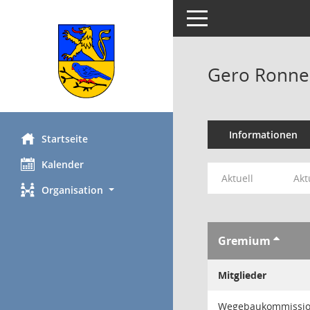
Toggle navigation
Gero Ronne
Informationen
Startseite
Kalender
Aktuell
Akt
Organisation
Gremium
Mitglieder
Wegebaukommissi