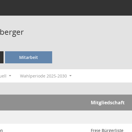
berger
Mitarbeit
uell
Wahlperiode 2025-2030
Mitgliedschaft
on
Freie Bürgerliste