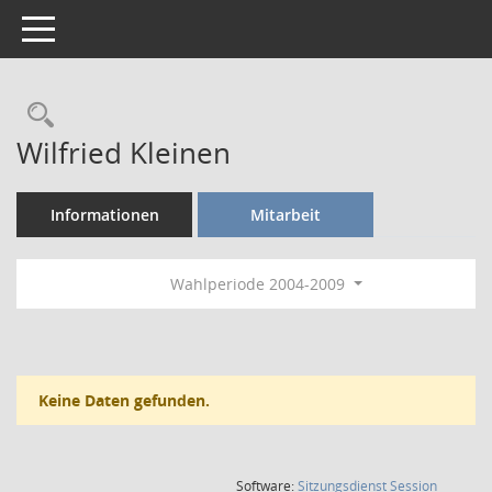
Toggle navigation
Rechercheauswahl
Wilfried Kleinen
Informationen
Mitarbeit
Wahlperiode 2004-2009
Keine Daten gefunden.
(Wird in
Software:
Sitzungsdienst
Session