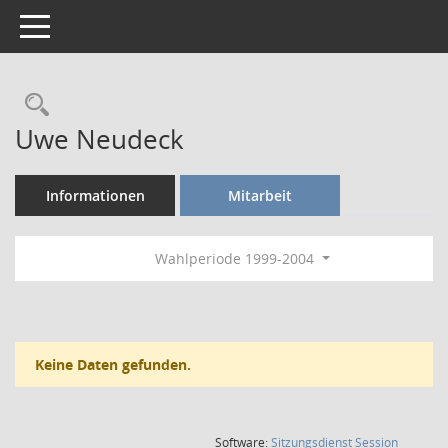
Toggle navigation
Rechercheauswahl
Uwe Neudeck
Informationen
Mitarbeit
Wahlperiode 1999-2004
Keine Daten gefunden.
(Wird in
Software:
Sitzungsdienst
Session