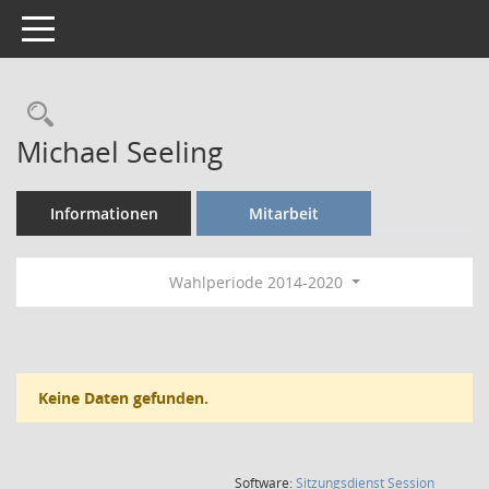
Toggle navigation
Rechercheauswahl
Michael Seeling
Informationen
Mitarbeit
Wahlperiode 2014-2020
Keine Daten gefunden.
(Wird in
Software:
Sitzungsdienst
Session