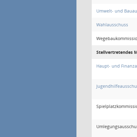
Umwelt- und Bauau
Wahlausschuss
Wegebaukommissi
Stellvertretendes M
Haupt- und Finanz
Jugendhilfeausschu
Spielplatzkommissi
Umlegungsausschu