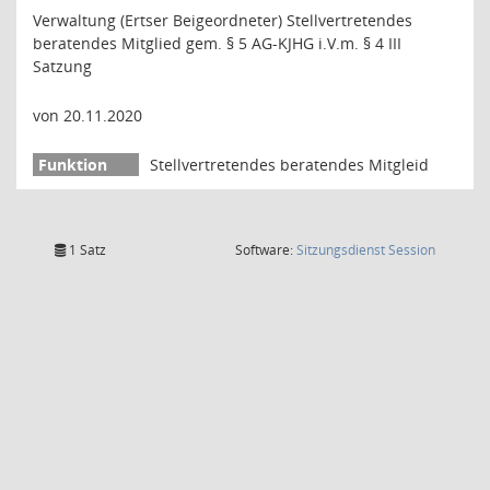
Verwaltung (Ertser Beigeordneter) Stellvertretendes
beratendes Mitglied gem. § 5 AG-KJHG i.V.m. § 4 III
Satzung
von 20.11.2020
Stellvertretendes beratendes Mitgleid
(Wird in
1 Satz
Software:
Sitzungsdienst
Session