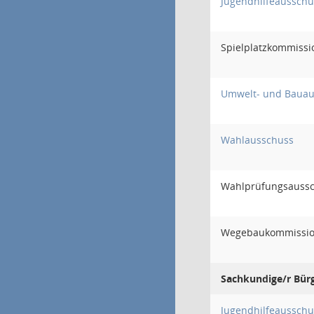
Jugendhilfeausschu
Spielplatzkommissi
Umwelt- und Bauau
Wahlausschuss
Wahlprüfungsauss
Wegebaukommissi
Sachkundige/r Bürg
Jugendhilfeausschu