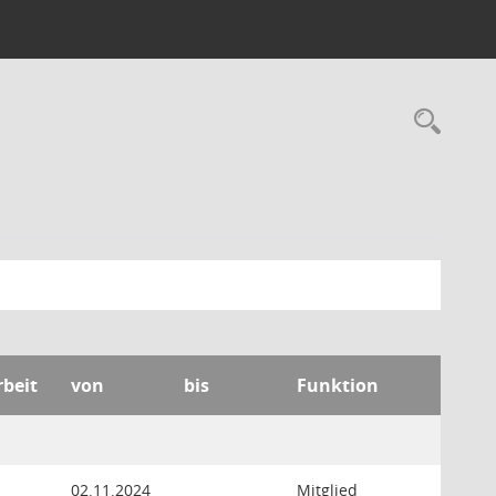
Rec
rbeit
von
bis
Funktion
02.11.2024
Mitglied