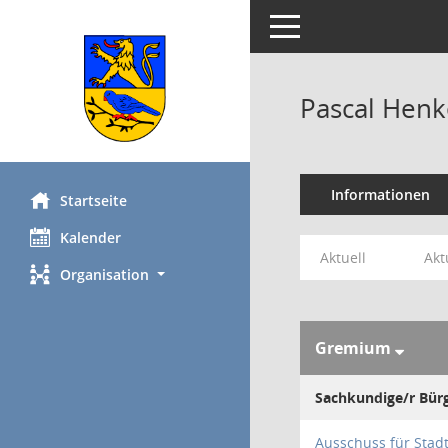
Toggle navigation
Pascal Henk
Informationen
Startseite
Kalender
Aktuell
Akt
Organisation
Gremium
Sachkundige/r Bürg
Ausschuss für Stad