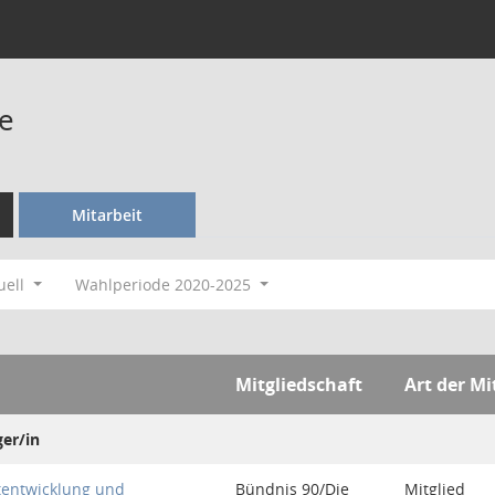
e
Mitarbeit
uell
Wahlperiode 2020-2025
Mitgliedschaft
Art der Mi
er/in
tentwicklung und
Bündnis 90/Die
Mitglied