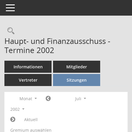
Toggle navigation
Rechercheauswahl
Haupt- und Finanzausschuss -
Termine 2002
Informationen
Mitglieder
Vertreter
Sitzungen
Monat
Juli
2002
Aktuell
Gremium auswählen