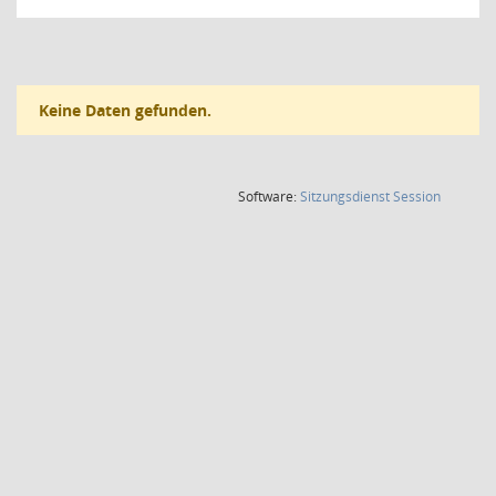
Keine Daten gefunden.
(Wird in
Software:
Sitzungsdienst
Session