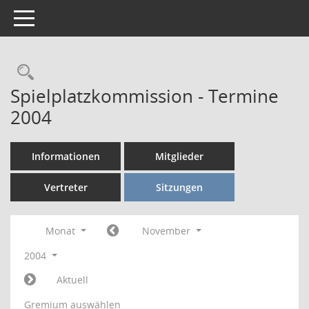
Toggle navigation
Rechercheauswahl
Spielplatzkommission - Termine
2004
Informationen
Mitglieder
Vertreter
Sitzungen
Monat
November
2004
Aktuell
Gremium auswählen