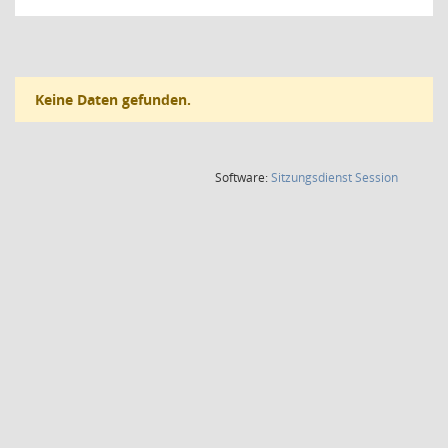
Keine Daten gefunden.
(Wird in
Software:
Sitzungsdienst
Session