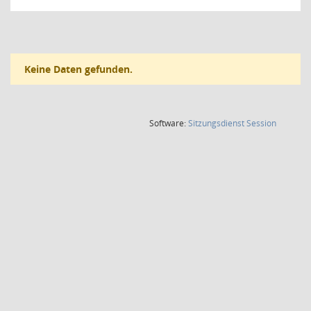
Keine Daten gefunden.
(Wird in
Software:
Sitzungsdienst
Session