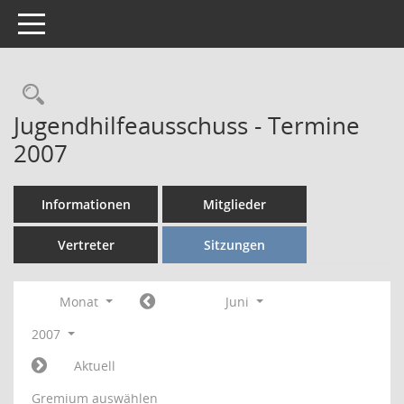
Toggle navigation
Rechercheauswahl
Jugendhilfeausschuss - Termine
2007
Informationen
Mitglieder
Vertreter
Sitzungen
Monat
Juni
2007
Aktuell
Gremium auswählen