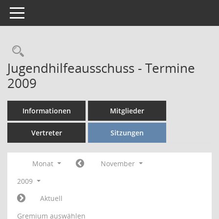
Toggle navigation
Rechercheauswahl
Jugendhilfeausschuss - Termine
2009
Informationen
Mitglieder
Vertreter
Sitzungen
Monat
November
2009
Aktuell
Gremium auswählen