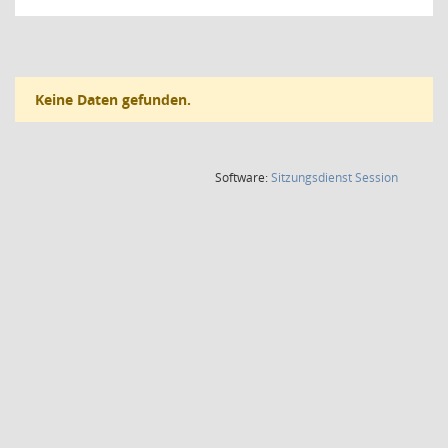
Keine Daten gefunden.
(Wird in
Software:
Sitzungsdienst
Session