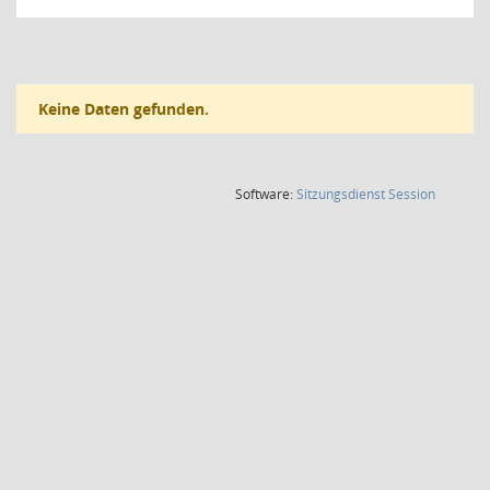
Keine Daten gefunden.
(Wird in
Software:
Sitzungsdienst
Session