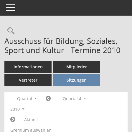
Toggle navigation
Rechercheauswahl
Ausschuss für Bildung, Soziales,
Sport und Kultur - Termine 2010
Informationen
Mitglieder
Vertreter
Sitzungen
Quartal
Quartal 4
2010
Aktuell
Gremium auswählen