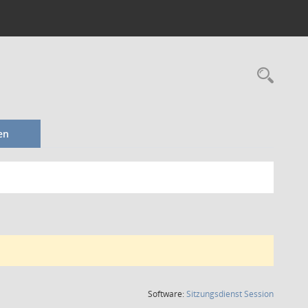
Rec
en
(Wird in
Software:
Sitzungsdienst
Session