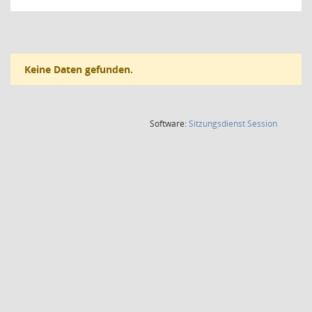
Keine Daten gefunden.
(Wird in
Software:
Sitzungsdienst
Session