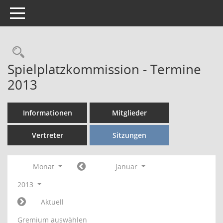
Toggle navigation
Rechercheauswahl
Spielplatzkommission - Termine
2013
Informationen
Mitglieder
Vertreter
Sitzungen
Monat
Januar
2013
Aktuell
Gremium auswählen