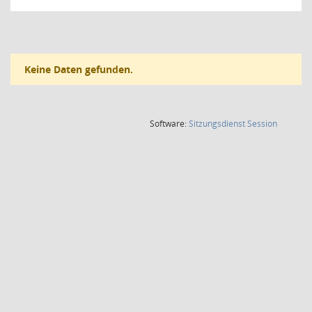
Keine Daten gefunden.
(Wird in
Software:
Sitzungsdienst
Session