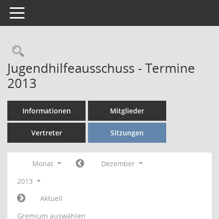
Toggle navigation
Rechercheauswahl
Jugendhilfeausschuss - Termine
2013
Informationen
Mitglieder
Vertreter
Sitzungen
Monat
Dezember
2013
Aktuell
Gremium auswählen