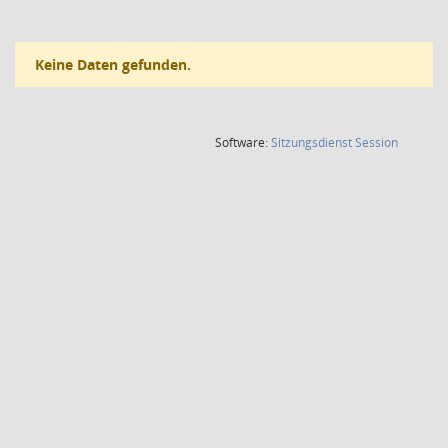
Keine Daten gefunden.
(Wird in
Software:
Sitzungsdienst
Session