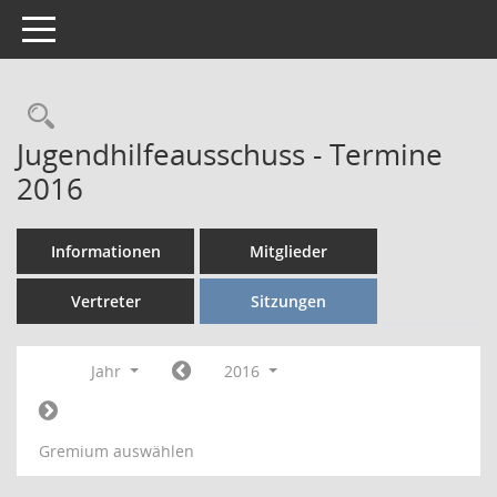
Toggle navigation
Rechercheauswahl
Jugendhilfeausschuss - Termine
2016
Informationen
Mitglieder
Vertreter
Sitzungen
Jahr
2016
Gremium auswählen