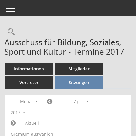
Toggle navigation
Rechercheauswahl
Ausschuss für Bildung, Soziales,
Sport und Kultur - Termine 2017
Informationen
Mitglieder
Vertreter
Sitzungen
Monat
April
2017
Aktuell
Gremium auswählen