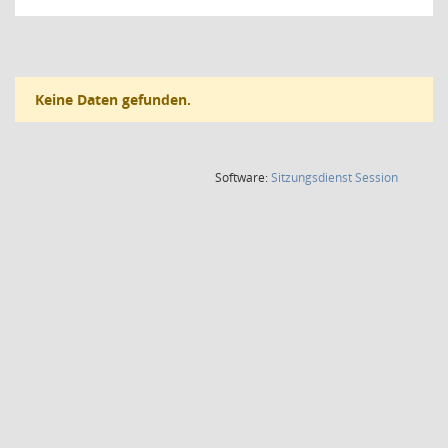
Keine Daten gefunden.
(Wird in
Software:
Sitzungsdienst
Session