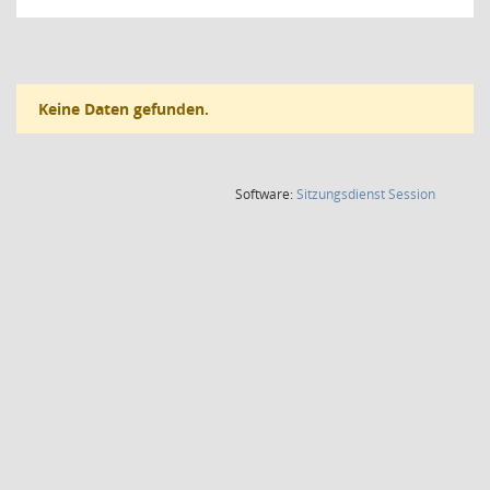
Keine Daten gefunden.
(Wird in
Software:
Sitzungsdienst
Session