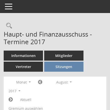
Toggle navigation
Rechercheauswahl
Haupt- und Finanzausschuss -
Termine 2017
Informationen
Mitglieder
Vertreter
Sitzungen
Monat
August
2017
Aktuell
Gremium auswählen