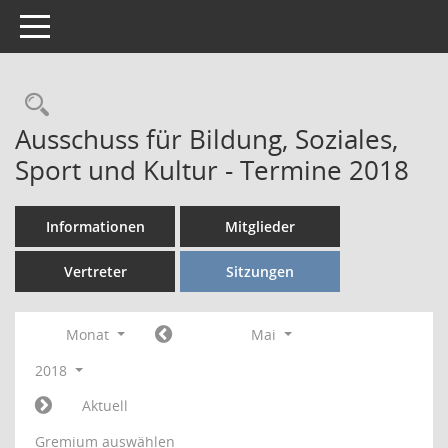
Toggle navigation
Rechercheauswahl
Ausschuss für Bildung, Soziales,
Sport und Kultur - Termine 2018
Informationen
Mitglieder
Vertreter
Sitzungen
Monat
Mai
2018
Aktuell
Gremium auswählen