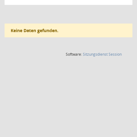
Keine Daten gefunden.
(Wird in
Software:
Sitzungsdienst
Session