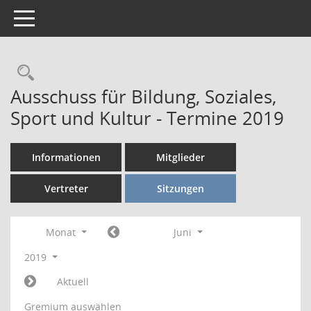
Toggle navigation
Rechercheauswahl
Ausschuss für Bildung, Soziales,
Sport und Kultur - Termine 2019
Informationen
Mitglieder
Vertreter
Sitzungen
Monat
Juni
2019
Aktuell
Gremium auswählen