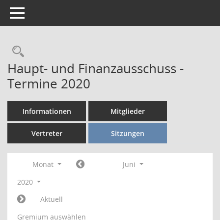
Toggle navigation
Rechercheauswahl
Haupt- und Finanzausschuss -
Termine 2020
Informationen
Mitglieder
Vertreter
Sitzungen
Monat
Juni
2020
Aktuell
Gremium auswählen