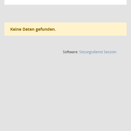
Keine Daten gefunden.
(Wird in
Software:
Sitzungsdienst
Session