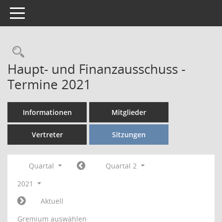
Toggle navigation
Rechercheauswahl
Haupt- und Finanzausschuss -
Termine 2021
Informationen
Mitglieder
Vertreter
Sitzungen
Quartal
Quartal 2
2021
Aktuell
Gremium auswählen