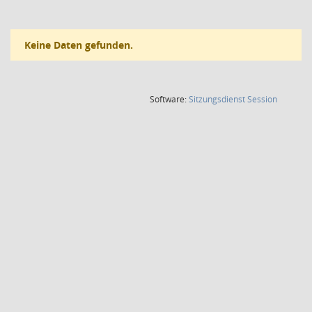
Keine Daten gefunden.
(Wird in
Software:
Sitzungsdienst
Session