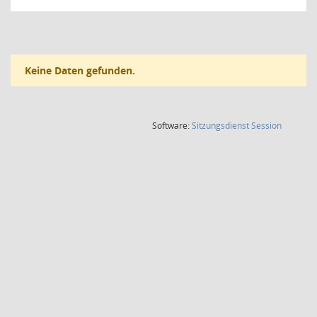
Keine Daten gefunden.
(Wird in
Software:
Sitzungsdienst
Session