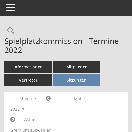
Toggle navigation
Rechercheauswahl
Spielplatzkommission - Termine
2022
Informationen
Mitglieder
Vertreter
Sitzungen
Monat
Mai
2022
Aktuell
Gremium auswählen