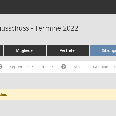
ausschuss - Termine 2022
Mitglieder
Vertreter
Sitzung
September
2022
Aktuell
Gremium au
den.