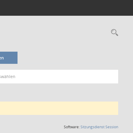
Rec
en
swählen
(Wird in
Software:
Sitzungsdienst
Session