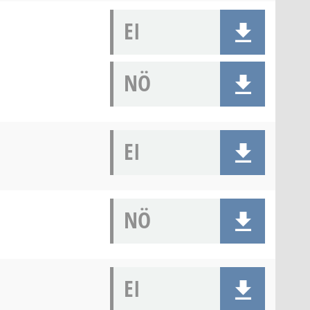
EI
NÖ
EI
NÖ
EI