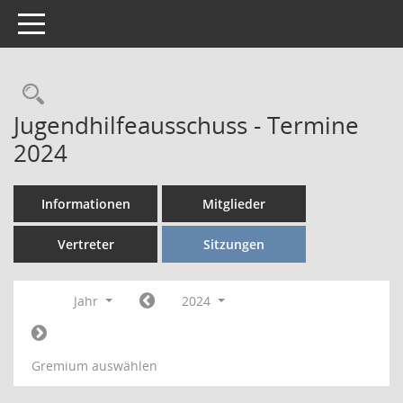
Toggle navigation
Rechercheauswahl
Jugendhilfeausschuss - Termine
2024
Informationen
Mitglieder
Vertreter
Sitzungen
Jahr
2024
Gremium auswählen