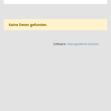
Keine Daten gefunden.
(Wird in
Software:
Sitzungsdienst
Session