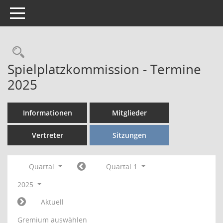
Toggle navigation
Rechercheauswahl
Spielplatzkommission - Termine
2025
Informationen
Mitglieder
Vertreter
Sitzungen
Quartal
Quartal 1
2025
Aktuell
Gremium auswählen