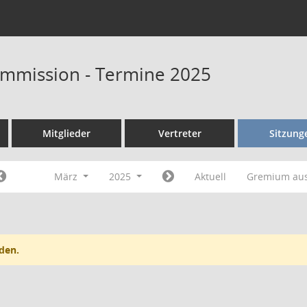
ommission - Termine 2025
Mitglieder
Vertreter
Sitzung
März
2025
Aktuell
Gremium au
den.