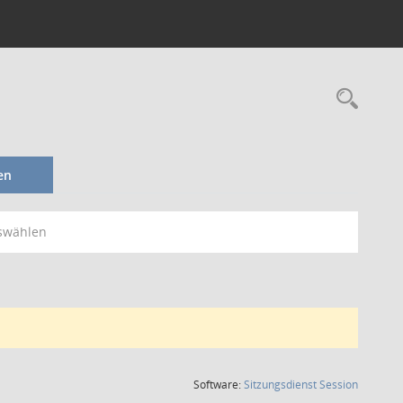
Rec
en
swählen
(Wird in
Software:
Sitzungsdienst
Session