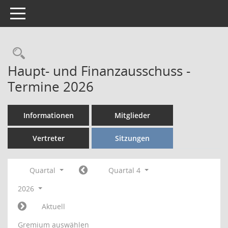
Toggle navigation
Rechercheauswahl
Haupt- und Finanzausschuss -
Termine 2026
Informationen
Mitglieder
Vertreter
Sitzungen
Quartal
Quartal 4
2026
Aktuell
Gremium auswählen