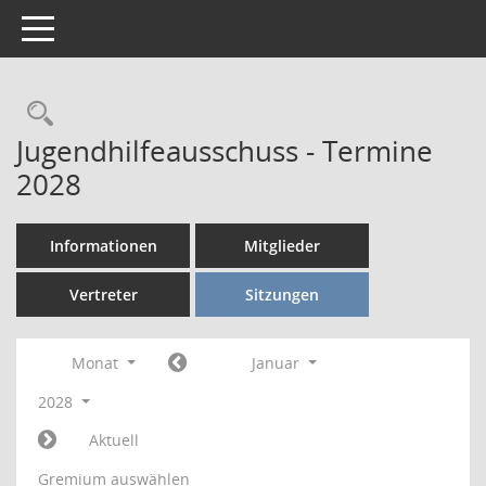
Toggle navigation
Rechercheauswahl
Jugendhilfeausschuss - Termine
2028
Informationen
Mitglieder
Vertreter
Sitzungen
Monat
Januar
2028
Aktuell
Gremium auswählen