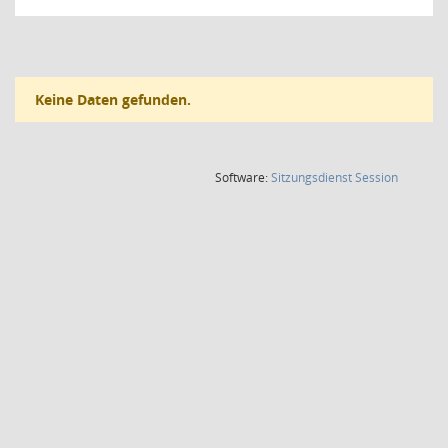
Keine Daten gefunden.
(Wird in
Software:
Sitzungsdienst
Session