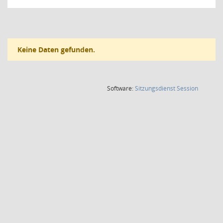
Keine Daten gefunden.
(Wird in
Software:
Sitzungsdienst
Session