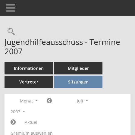
Toggle navigation
Rechercheauswahl
Jugendhilfeausschuss - Termine
2007
Informationen
Mitglieder
Vertreter
Sitzungen
Monat
Juli
2007
Aktuell
Gremium auswählen