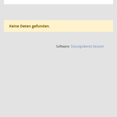
Keine Daten gefunden.
(Wird in
Software:
Sitzungsdienst
Session