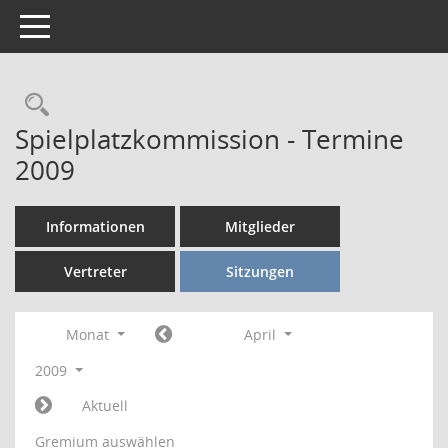
Toggle navigation
Rechercheauswahl
Spielplatzkommission - Termine
2009
Informationen
Mitglieder
Vertreter
Sitzungen
Monat
April
2009
Aktuell
Gremium auswählen