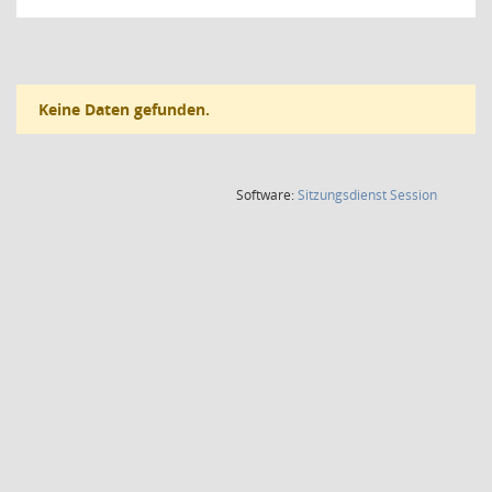
Keine Daten gefunden.
(Wird in
Software:
Sitzungsdienst
Session