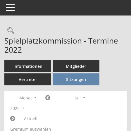
Toggle navigation
Rechercheauswahl
Spielplatzkommission - Termine
2022
Informationen
Mitglieder
Vertreter
Sitzungen
Monat
Juli
2022
Aktuell
Gremium auswählen