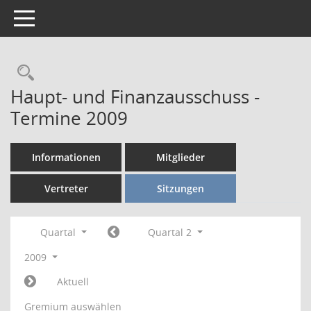
Toggle navigation
Rechercheauswahl
Haupt- und Finanzausschuss -
Termine 2009
Informationen
Mitglieder
Vertreter
Sitzungen
Quartal
Quartal 2
2009
Aktuell
Gremium auswählen