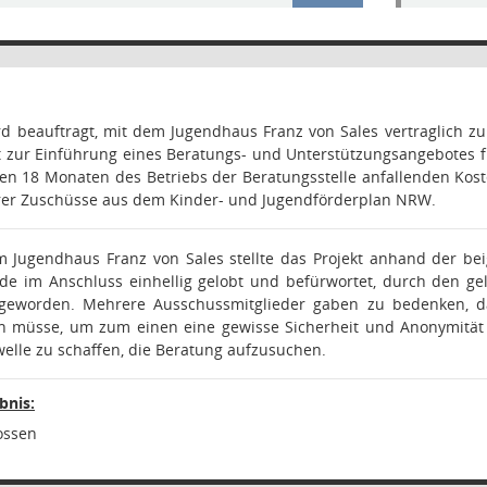
rd beauftragt, mit dem Jugendhaus Franz von Sales vertraglich z
t zur Einführung eines Beratungs- und Unterstützungsangebotes 
ten 18 Monaten des Betriebs der Beratungsstelle anfallenden Kos
arer Zuschüsse aus dem Kinder- und Jugendförderplan NRW.
m Jugendhaus Franz von Sales stellte das Projekt anhand der be
e im Anschluss einhellig gelobt und befürwortet, durch den gel
geworden. Mehrere Ausschussmitglieder gaben zu bedenken, da
 müsse, um zum einen eine gewisse Sicherheit und Anonymität f
lle zu schaffen, die Beratung aufzusuchen.
nis:
ossen