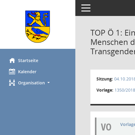
Toggle navigation
TOP Ö 1: Ei
Menschen de
Transgender
Startseite
Kalender
Sitzung:
04.10.201
Organisation
Vorlage:
1350/201
VO
Vorlag