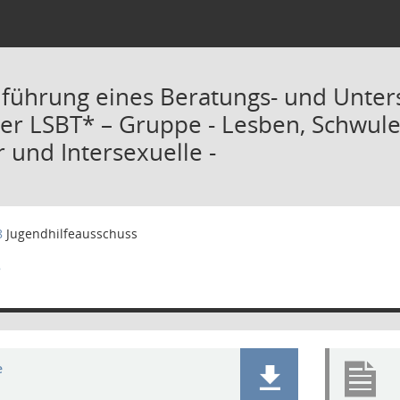
nführung eines Beratungs- und Unter
r LSBT* – Gruppe - Lesben, Schwule, 
 und Intersexuelle -
8
Jugendhilfeausschuss
8
e