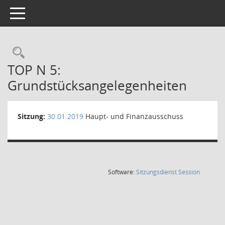
Toggle navigation
Rechercheauswahl
TOP N 5:
Grundstücksangelegenheiten
Sitzung:
30.01.2019
Haupt- und Finanzausschuss
(Wird in
Software:
Sitzungsdienst
Session