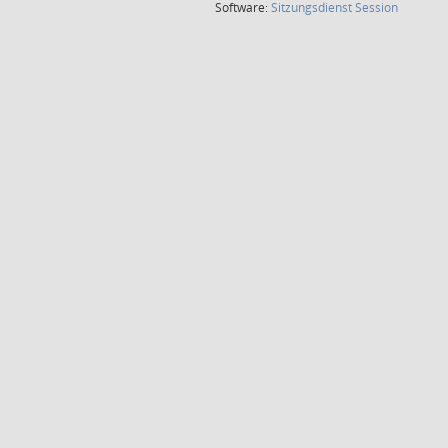
(Wird in
Software:
Sitzungsdienst
Session