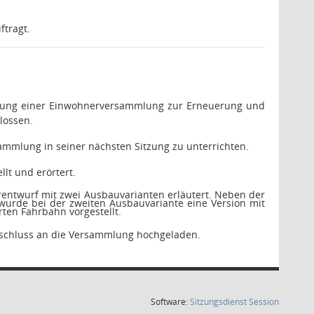
tragt.
ührung einer Einwohnerversammlung zur Erneuerung und
lossen.
ammlung in seiner nächsten Sitzung zu unterrichten.
t und erörtert.
rentwurf mit zwei Ausbauvarianten erläutert. Neben der
 wurde bei der zweiten Ausbauvariante eine Version mit
rten Fahrbahn vorgestellt.
nschluss an die Versammlung hochgeladen.
(Wird in
Software:
Sitzungsdienst
Session