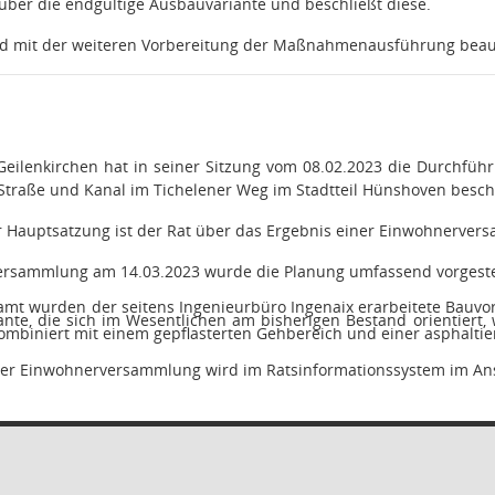
 über die endgültige Ausbauvariante und beschließt diese.
rd mit der weiteren Vorbereitung der Maßnahmenausführung beauf
 Geilenkirchen hat in seiner Sitzung vom 08.02.2023 die Durchf
Straße und Kanal im Tichelener Weg im Stadtteil Hünshoven besch
r Hauptsatzung ist der Rat über das Ergebnis einer Einwohnervers
ersammlung am 14.03.2023 wurde die Planung umfassend vorgestell
amt wurden der seitens Ingenieurbüro Ingenaix erarbeitete Bauvo
nte, die sich im Wesentlichen am bisherigen Bestand orientiert,
kombiniert mit einem gepflasterten Gehbereich und einer asphaltie
 der Einwohnerversammlung wird im Ratsinformationssystem im A