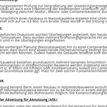
tungsinternen Prüfung zur Vergrößerung der Unterbringungsmöglic
ubau als auch eine Erweiterung der bestehenden Unterkunft „An d
e Abwägung zwischen Modul-, Massiv- oder Containerbauweise dur
hinsichtlich eines Neubaus in Massivbauweise ergaben eine Unter
lief sich auf ca. 4,3 Mio. Euro brutto. Diese wurde in der Sitzung 
e:
 geführten Diskussion wurden Überlegungen angestellt, den Neu
 umzusetzen. Dazu wurden mehrere Erörterungsgespräche mit ve
sind in die Überlegungen eingeflossen.
er vorherigen Planung (Massivbauweise) hin zu einer Containerba
derem, dass durch eine abweichende Flächenverteilung bedingt du
cht werden könnten. Zudem haben die Gebäude teilweise eine deutl
erbauweise bestehen grundsätzlich mehrere Varianten hinsichtlic
Wohnungstyps in dreigeschossiger Bauweise werden insgesamt sech
ert (z. B. Eltern mit Kindern oder Einzelpersonen), sodass pro Con
s Grundstück bietet ggf. Platz für zwei solcher Containereinheiten
se:
legung besteht darin, einen Neubau in Holzmodulbauweise auszuf
einer Holzmodulbauweise können bis zu 64 Personen in einem vier
edliche Aufteilung des Wohnraums möglich. Die Kostenschätzung belä
der Absetzung für Abnutzung (AfA):
t werden sollte der jährliche Aufwand für die Absetzung für Abnutzu