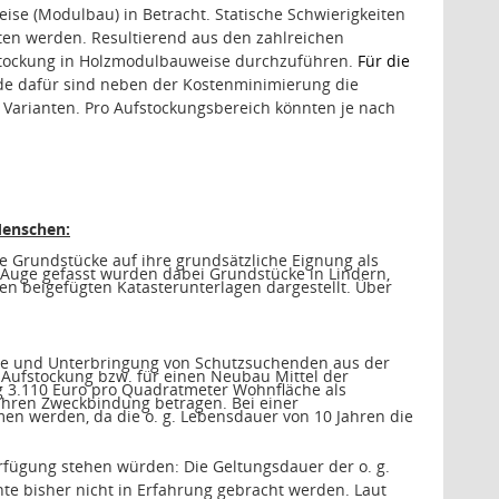
ise (Modulbau) in Betracht. Statische Schwierigkeiten
ten werden. Resultierend aus den zahlreichen
stockung in Holzmodulbauweise durchzuführen.
Für die
e dafür sind neben der Kostenminimierung die
 Varianten. Pro Aufstockungsbereich könnten je nach
Menschen:
e Grundstücke auf ihre grundsätzliche Eignung als
s Auge gefasst wurden dabei Grundstücke in Lindern,
en beigefügten Katasterunterlagen dargestellt. Über
hme und Unterbringung von Schutzsuchenden aus der
 Aufstockung bzw. für einen Neubau Mittel der
3.110 Euro pro Quadratmeter Wohnfläche als
 Jahren Zweckbindung betragen. Bei einer
en werden, da die o. g. Lebensdauer von 10 Jahren die
Verfügung stehen würden: Die Geltungsdauer der o. g.
nnte bisher nicht in Erfahrung gebracht werden. Laut