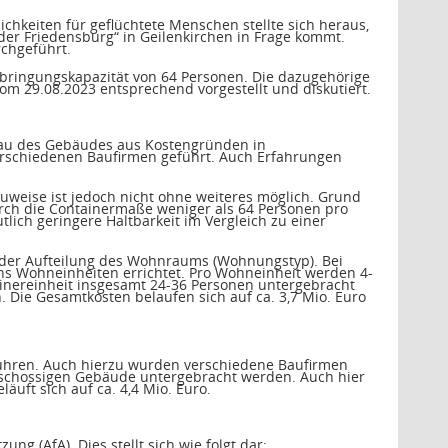
hkeiten für geflüchtete Menschen stellte sich heraus,
er Friedensburg“ in Geilenkirchen in Frage kommt.
chgeführt.
bringungskapazität von 64 Personen. Die dazugehörige
vom 29.08.2023 entsprechend vorgestellt und diskutiert.
bau des Gebäudes aus Kostengründen in
rschiedenen Baufirmen geführt. Auch Erfahrungen
uweise ist jedoch nicht ohne weiteres möglich. Grund
rch die Containermaße weniger als 64 Personen pro
ich geringere Haltbarkeit im Vergleich zu einer
h der Aufteilung des Wohnraums (Wohnungstyp). Bei
s Wohneinheiten errichtet. Pro Wohneinheit werden 4-
tainereinheit insgesamt 24-36 Personen untergebracht
. Die Gesamtkosten belaufen sich auf ca. 3,7 Mio. Euro
ühren. Auch hierzu wurden verschiedene Baufirmen
geschossigen Gebäude untergebracht werden. Auch hier
uft sich auf ca. 4,4 Mio. Euro.
ng (AfA). Dies stellt sich wie folgt dar: