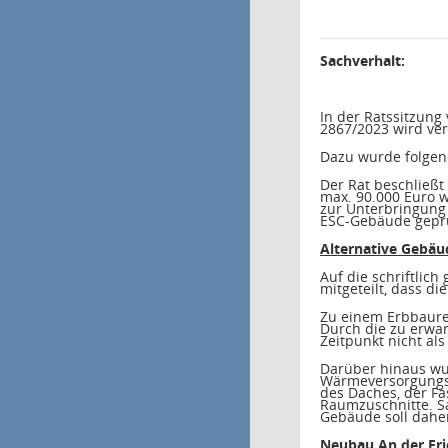
Sachverhalt:
In der Ratssitzung
2867/2023 wird ve
Dazu wurde folgend
Der Rat beschließt
max. 90.000 Euro 
zur Unterbringung
ESC-Gebäude geprü
Alternative Gebäu
Auf die schriftlic
mitgeteilt, dass d
Zu einem Erbbaurec
Durch die zu erwa
Zeitpunkt nicht al
Darüber hinaus wur
Wärmeversorgungs
des Daches, der F
Raumzuschnitte. S
Gebäude soll dahe
Neubau An der Fri