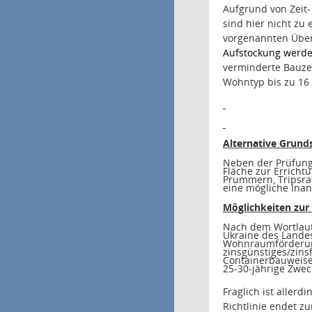
Aufgrund von Zeit-
sind hier nicht zu
vorgenannten Über
Aufstockung werden 
verminderte Bauzei
Wohntyp bis zu 16
Alternative Grund
Neben der Prüfung 
Fläche zur Erricht
Prummern, Tripsrat
eine mögliche Ina
Möglichkeiten zur
Nach dem Wortlaut
Ukraine des Lande
Wohnraumförderung
zinsgünstiges/zins
Containerbauweise
25-30-jährige Zwec
Fraglich ist aller
Richtlinie endet z