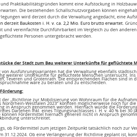
 und Praktikabilitätsgründen kommt eine Aufstockung in Holzbauwe
 erwarten. Die bestehenden Schallschutzvorgaben können eingehal
legungen wird derzeit durch die Verwaltung angedacht, eine Auf
derzeit Baukosten i. H. v. ca. 2,2 Mio. Euro brutto erwartet.
Gründ
t und vereinfachte Durchführbarkeit im Vergleich zu den anderen
 geflüchtete Personen untergebracht werden.
stücke der Stadt zum Bau weiterer Unterkünfte für geflüchtete 
von Ausführungsvarianten hat die Verwaltung ebenfalls städtisch
ung weiterer Unterkünfte für geflüchtete Menschen untersucht. In
h, Teveren und Grotenrath. Die entsprechenden Flächen sind in d
nspruchnahme wäre zu beraten und zu entscheiden.
 Förderung:
 der „Richtlinie zur Mobilisierung von Wohnraum für die Aufna
s Nordrhein-Westfalen 2023“ könnten möglicherweise noch für die
 in Anspruch genommen werden. Hiernach würde die Förderung 
freies Darlehen inkl. eines Tilgungsnachlasses i. H. v. 40 % bei 30
 können Fördermittel hiernach generell nicht in Anspruch genomm
kbindung unterschreitet.
dings, ob Fördermittel zum jetzigen Zeitpunkt tatsächlich noch zur 
um 31.12.2024. Ob eine Verlängerung der Richtlinie geplant ist, ko