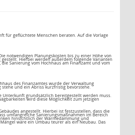
t für geflüchtete Menschen beraten. Auf die Vorlage
 Die notwendigen Planungskosten bis zu einer Höhe von
gestellt. Hierbei werden außerdem folgende Varianten
ll, die Sanierung vom Hochhaus am Finanzamt und vom
Hochhaus des Finanzamtes wurde der Verwaltung
 stehe und ein Abriss kurzfristig bevorstehe.
e Unterkunft grundsätzlich bereitgestellt werden muss.
gbarkeiten wird diese Möglichkeit zum jetzigen
udes angestellt. Hierbei ist festzustellen, dass die
ass umfangreiche Sanierungsmaßnahmen im Bereich
denken hinsichtlich der Wärmedämmung und
 Mängel wäre ein Umbau teurer als ein Neubau. Das