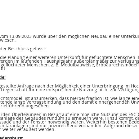
 vom 13.09.2023 wurde über den möglichen Neubau einer Unterkunf
rwiesen.
er Beschluss gefasst:
 die Planung einer weiteren Unterkunft für geflüchtete Menschen.
werden im laufenden Haushaltsjahr außerplanmäßig zur Verfügung 
 geflüchteter Menschen, z. B. Modulbauweise, Erbbaurechtsmode
ft.
de:
h gestellte Anfrage nach der Möglichkeit einer Unterbringung im 
ie Liegenschaft für eine entsprechende Nutzung nicht zur Verfügung
htsmodell ist anzumerken, dass hierbei fraglich ist, wie lange ein
rtende lange Vertragsbindung und den damit einhergehenden Unwä
s zielführend angesehen.
den Überlegungen in Bezug auf eine mögliche Nutzung des ESC-Gebä
anlage des Gebäudes rundum zu erneuern wäre. Hinzu kommt, d
assade und der Fenster notwendig wären. Weiterhin bestehen Be
anitäranlagen sind nur unzureichend vorhanden. Aufgrund dieser
r weiter veräußert werden.
edensburg: