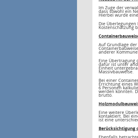
Im Zuge der verwal
dass sowohl ein Ne
Hierbei wurde ein
Die Überlegungen 
Kostenschätzung be
Containerbauweis
Auf Grundlage der
Containerbauweise
anderer Kommunen 
Eine Übertragung d
dafür ist unter an
Einheit untergebra
Massivbauweise.
Bei einer Contain
Errichtung eines 
6 Personen kalkuli
werden könnten. Da
brutto.
Holzmodulbauwei
Eine weitere Über
kontaktiert. Bei 
ist eine unterschi
Berücksichtigung 
Ebenfalls betrachte