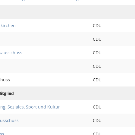
nkirchen
CDU
CDU
sausschuss
CDU
CDU
chuss
CDU
itglied
ng, Soziales, Sport und Kultur
CDU
ausschuss
CDU
ss
CDU