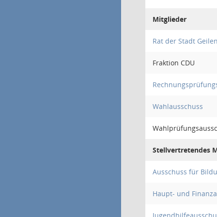
Mitglieder
Rat der Stadt Geile
Fraktion CDU
Rechnungsprüfung
Wahlausschuss
Wahlprüfungsauss
Stellvertretendes M
Ausschuss für Bildu
Haupt- und Finanz
Jugendhilfeausschu