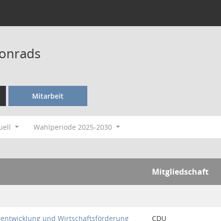
Conrads
Mitarbeit
uell
Wahlperiode 2025-2030
Mitgliedschaft
tentwicklung und Wirtschaftsförderung
CDU