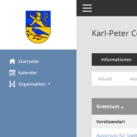
Toggle navigation
Karl-Peter 
Informationen
Startseite
Kalender
Aktuell
Akt
Organisation
Gremium
Vorsitzende/r
Ausschuss für Stad