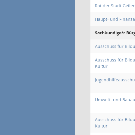
Rat der Stadt Geile
Haupt- und Finanz
Sachkundige/r Bürg
Ausschuss für Bild
Ausschuss für Bildu
Kultur
Jugendhilfeausschu
Umwelt- und Bauau
Ausschuss für Bildu
Kultur