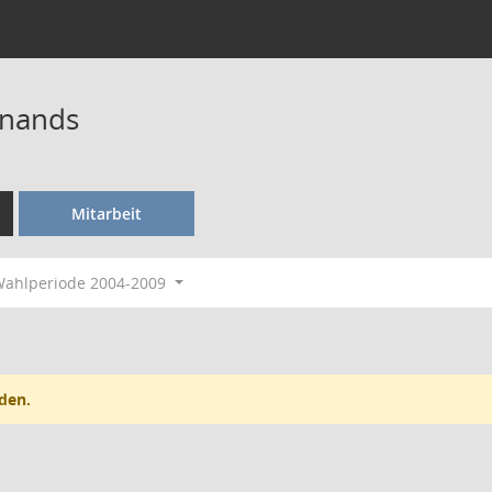
inands
Mitarbeit
ahlperiode 2004-2009
den.